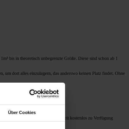
b 1m³ bis in theoretisch unbegrenzte Größe. Diese sind schon ab 1
n, um dort alles einzulagern, das anderswo keinen Platz findet. Ohne
MIETRAUMRECHNER
Über Cookies
 Transportwagen stehen Ihnen jederzeit kostenlos zu Verfügung