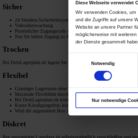
Diese Webseite verwendet 
Sicher
Wir verwenden Cookies, um I
und die Zugriffe auf unsere 
24 Stunden-Sicherheitssystem
Videoüberwachung
Website an unsere Partner fü
Persönlicher Zugangscode täglich von 6.00 bis 22.00 Uhr
möglicherweise mit weiteren
Nur Sie haben Zugang zu Ihrer Lagerbox
der Dienste gesammelt habe
Trocken
Einwilligungsauswahl
Bei DeinLagerplatz.de lagern Sie ihr Gut in trockenen, klimatisierte
Notwendig
Flexibel
Günstiger Lagerraum ohne Wartezeiten sofort mietbar
Maximale Flexibilität durch kurze Vertragsbindungen
Bei DeinLagerplatz.de können Sie ab 1 Monat mieten
Nur notwendige Cook
Kurze Kündigungsfrist, kündbar mit 14 Tagen zum Monatsend
Wird die angemietete Box zu klein, ziehen Sie einfach in eine 
Diskret
Ihre angemietete Lagerbox ist selbstverständlich verschließbar und 