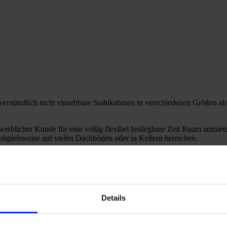
stverständlich nicht einsehbare Stahlkabinen in verschiedenen Größen a
rblicher Kunde für eine völlig flexibel festlegbare Zeit Raum anmiete
ispielsweise auf vielen Dachböden oder in Kellern herrschen.
t.
tenlos anrufen - 07121 - 34 74 666
Wieviel Platz benötige ich? - 
Details
biete Jede Lagerbox, die Sie bei uns anmieten ist hygienisch gereinigt