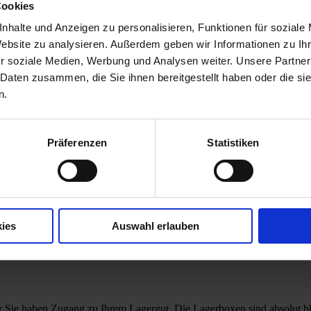
Cookies
nhalte und Anzeigen zu personalisieren, Funktionen für soziale
Website zu analysieren. Außerdem geben wir Informationen zu I
r soziale Medien, Werbung und Analysen weiter. Unsere Partner
 Daten zusammen, die Sie ihnen bereitgestellt haben oder die s
n.
n Lagerboxen ein. Optimale Lagerbedingungen auch für Kleidung, Sofas,
Präferenzen
Statistiken
ies
Auswahl erlauben
e
größere um
nur Sie haben Zugang zu Ihrem Lagergut. Die Lagerboxen sind absolut bl